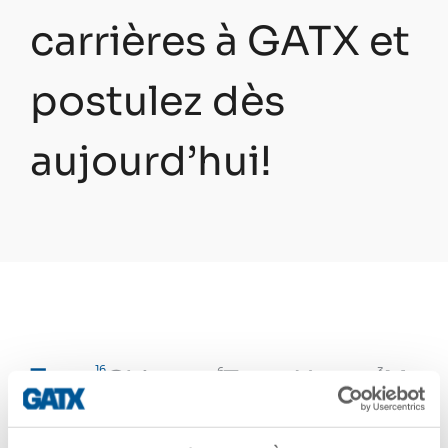
carrières à GATX et
postulez dès
aujourd’hui!
Tous
16
Chicago
Terre Haute
Mont
6
3