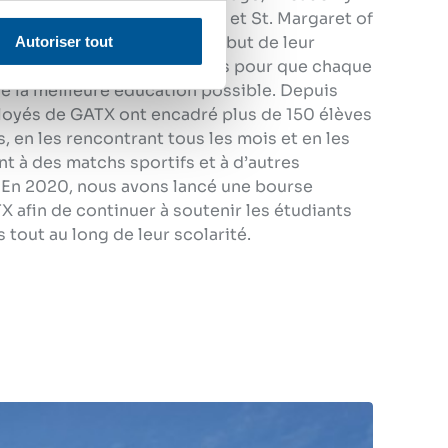
ct the African, à Englewood, et St. Margaret of
Washington Heights, dans le but de leur
utils et les fonds nécessaires pour que chaque
ve la meilleure éducation possible. Depuis
ployés de GATX ont encadré plus de 150 élèves
, en les rencontrant tous les mois et en les
 à des matchs sportifs et à d’autres
En 2020, nous avons lancé une bourse
 afin de continuer à soutenir les étudiants
 tout au long de leur scolarité.