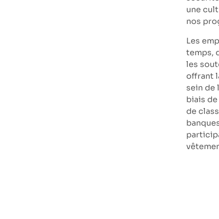
une cult
nos pro
Les emp
temps, d
les sout
offrant 
sein de
biais de
de class
banques 
particip
vêtemen