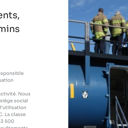
ents,
emins
Responsible
sation
ctivité. Nous
siège social
’utilisation
. La classe
33 500