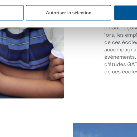
of St. Benedi
Scotland, à 
fournir les o
enfant reçoi
lors, les em
de ces écoles
accompagnant
événements. 
d’études GATX
de ces écoles