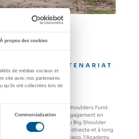
Commercialization
Autoriser tout
 FORTS DU PARTENARIAT
oulders Fund
t depuis longtemps le Big Shoulders Fund.
s avons approfondi notre engagement en
au programme de mécénat du Big Shoulder
permis d’établir une relation directe et à long
GATX et deux écoles de Chicago, l’Academy