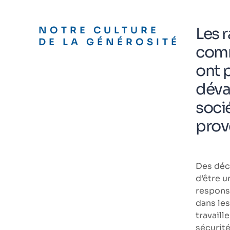
Les 
NOTRE CULTURE
DE LA GÉNÉROSITÉ
comm
ont 
déva
soci
prove
Des déce
d’être 
respons
dans le
travaill
sécurit