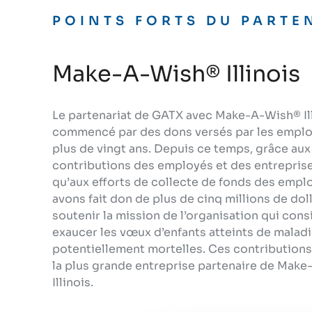
POINTS FORTS DU PARTE
Make-A-Wish® Illinois
Le partenariat de GATX avec Make-A-Wish® Ill
commencé par des dons versés par les employ
plus de vingt ans. Depuis ce temps, grâce aux
contributions des employés et des entreprise
qu’aux efforts de collecte de fonds des empl
avons fait don de plus de cinq millions de dol
Consentement
soutenir la mission de l’organisation qui cons
exaucer les vœux d’enfants atteints de malad
potentiellement mortelles. Ces contributions
Ce site web utilise des cook
la plus grande entreprise partenaire de Mak
Nous utilisons des témoins d
Illinois.
analyser notre trafic. Nous p
d'analyse, qui peuvent les co