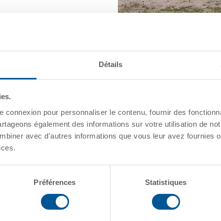
ices.
Préférences
Statistiques
Autoriser la sélection
POINTS
Big Sh
GATX soutien
En 2015, nou
participant 
Fund. Cela a 
terme entre 