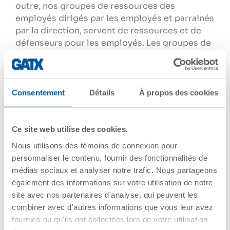
outre, nos groupes de ressources des
employés dirigés par les employés et parrainés
par la direction, servent de ressources et de
défenseurs pour les employés. Les groupes de
ressources des employés s’efforcent de
promouvoir une compréhension de la diversité
et de l’inclusion dans l’ensemble de
l’entreprise, de mobiliser nos collaborateurs et
Consentement
Détails
À propos des cookies
d’enrichir notre culture. En développant une
culture d’accueil, de soutien et d’intégration,
nos employés ont la possibilité de faire leur
Ce site web utilise des cookies.
meilleur travail et d’atteindre leur plein
Nous utilisons des témoins de connexion pour
potentiel.
personnaliser le contenu, fournir des fonctionnalités de
médias sociaux et analyser notre trafic. Nous partageons
également des informations sur votre utilisation de notre
site avec nos partenaires d'analyse, qui peuvent les
combiner avec d'autres informations que vous leur avez
APPRENTISSAGE ET
PERFECTIONNEMENT
fournies ou qu'ils ont collectées lors de votre utilisation