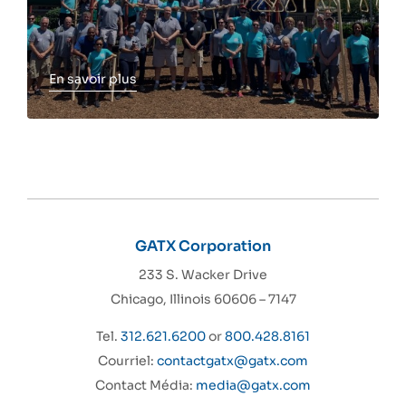
En savoir plus
Toggle more info
GATX Corporation
233 S. Wacker Drive
Chicago, Illinois 60606 – 7147
Tel.
312.621.6200
or
800.428.8161
Courriel:
contactgatx@gatx.com
Contact Média:
media@gatx.com