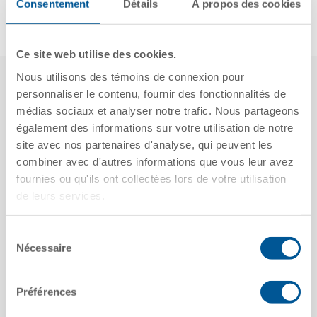
Consentement
Détails
À propos des cookies
Comité mécanique
Ce site web utilise des cookies.
Nous utilisons des témoins de connexion pour
personnaliser le contenu, fournir des fonctionnalités de
Nous avons également des
médias sociaux et analyser notre trafic. Nous partageons
également des informations sur votre utilisation de notre
employés engagés
site avec nos partenaires d'analyse, qui peuvent les
activement dans les
combiner avec d'autres informations que vous leur avez
fournies ou qu'ils ont collectées lors de votre utilisation
associations
de leurs services.
professionnelles de
Sélection
fournisseurs suivantes, y
Nécessaire
du
consentement
compris dans des rôles de
Préférences
direction au sein de RSI :