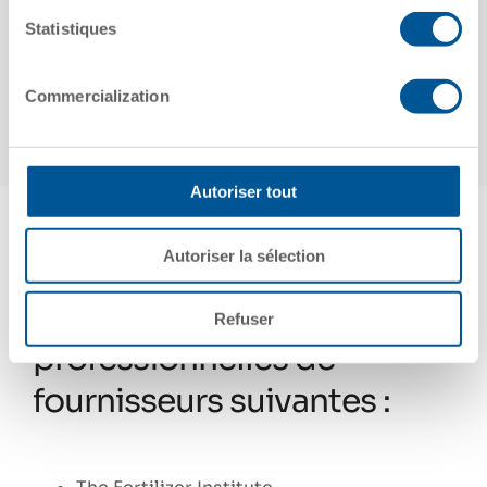
Statistiques
American Chemistry Council
Chlorine Institute
Commercialization
Railway Supply Institute (RSI)
Autoriser tout
Autoriser la sélection
En outre, nous travaillons
avec les associations
Refuser
professionnelles de
fournisseurs suivantes :