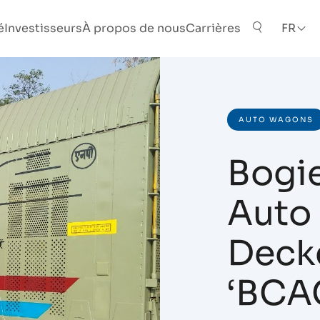
é
Investisseurs
À propos de nous
Carrières
FR
AUTO WAGONS
Bogi
Auto
Deck
‘BCA