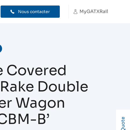
MyGATXRail
Nous contacter
e Covered
 Rake Double
er Wagon
CBM-B’