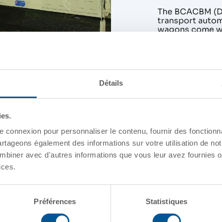
The BCACBM (Des
transport autom
wagons come wi
lowered to acco
Additionally, t
corrugated roo
design robust. 
enables using s
the decks.
Détails
Auto rakes
Train Oper
ies.
e connexion pour personnaliser le contenu, fournir des fonctionn
DÉTAILS
artageons également des informations sur votre utilisation de not
mbiner avec d'autres informations que vous leur avez fournies ou
Commodity
ices.
Tare Weight
Préférences
Statistiques
Carrying Capaci