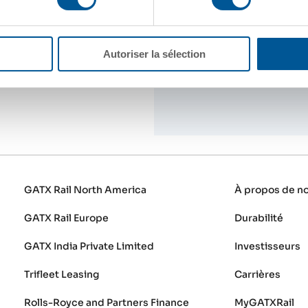
Axle Load
Autoriser la sélection
Length Over He
GATX Rail North America
À propos de n
GATX Rail Europe
Durabilité
GATX India Private Limited
Investisseurs
Trifleet Leasing
Carrières
Rolls-Royce and Partners Finance
MyGATXRail