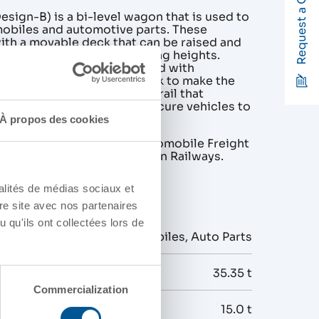
Request a Quote
ign-B) is a bi-level wagon that is used to
obiles and automotive parts. These
th a movable deck that can be raised and
mmodate vehicles of varying heights.
he Design-B wagons are fitted with
f and corrugated upper deck to make the
These wagons have a chock rail that
tandard wheel chocks to secure vehicles to
À propos des cookies
 can be inducted under Automobile Freight
ator (AFTO) scheme of Indian Railways.
alités de médias sociaux et
 DE PRODUITS
re site avec nos partenaires
 qu'ils ont collectées lors de
Automobiles, Auto Parts
35.35 t
Commercialization
ty
15.0 t