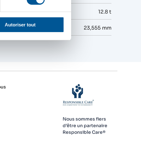
12.8 t
Autoriser tout
ad Stocks
23,555 mm
ous
Nous sommes fiers
d’être un partenaire
Responsible Care®