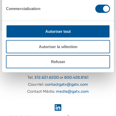
Length Over Head Stocks
10,034 mm
Commercialization
Autoriser tout
Autoriser la sélection
GATX Corporation
233 S. Wacker Drive
Refuser
Chicago, Illinois 60606 – 7147
Tel.
312.621.6200
or
800.428.8161
Courriel:
contactgatx@gatx.com
Contact Média:
media@gatx.com