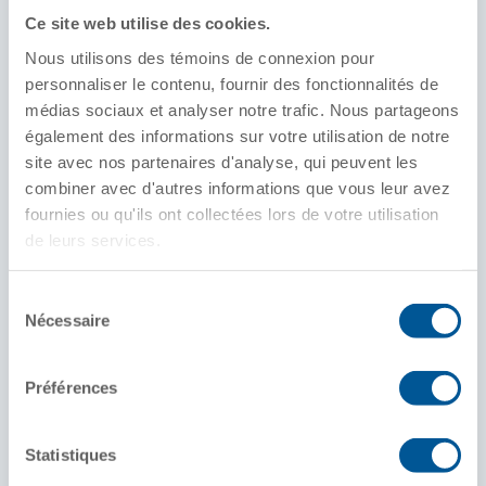
Flat wagons can be inducted under the
Ce site web utilise des cookies.
Liberalized Special Freight Train
Operators (LSFTO) scheme of Indian
Nous utilisons des témoins de connexion pour
Railways.
personnaliser le contenu, fournir des fonctionnalités de
médias sociaux et analyser notre trafic. Nous partageons
DÉTAILS DE PRODUITS
également des informations sur votre utilisation de notre
site avec nos partenaires d'analyse, qui peuvent les
Commodity
combiner avec d'autres informations que vous leur avez
Steel Coils
fournies ou qu'ils ont collectées lors de votre utilisation
de leurs services.
Tare Weight
22.0 t
Sélection
Nécessaire
du
Carrying Capacity
consentement
69.6 t
Préférences
Axle Load
22.9 t
Statistiques