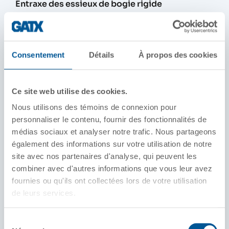
Entraxe des essieux de bogie rigide
8 pi
Largeur au-dessus des poignées
10 pi, 6 3/4 po
Consentement
Détails
À propos des cookies
Hauteur au-dessus des rails
14 pi, 3 po
Ce site web utilise des cookies.
Nous utilisons des témoins de connexion pour
Diamètre des roues
personnaliser le contenu, fournir des fonctionnalités de
40 po
médias sociaux et analyser notre trafic. Nous partageons
également des informations sur votre utilisation de notre
Capacité en carburant
site avec nos partenaires d'analyse, qui peuvent les
600 gallons
combiner avec d'autres informations que vous leur avez
fournies ou qu'ils ont collectées lors de votre utilisation
Moteur
de leurs services.
8-645E, 8 cylindres, GM diesel à compresseur
Roots
Sélection