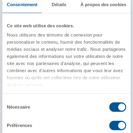
Consentement
Détails
À propos des cookies
Trappes
Ronde
Ce site web utilise des cookies.
Portes
Décharge par gravité
Nous utilisons des témoins de connexion pour
personnaliser le contenu, fournir des fonctionnalités de
Capacité standard (pi)
médias sociaux et analyser notre trafic. Nous partageons
3
2 900 à 3 200 pi
également des informations sur votre utilisation de notre
site avec nos partenaires d'analyse, qui peuvent les
Intérieur
combiner avec d'autres informations que vous leur avez
Avec revêtement
fournies ou qu'ils ont collectées lors de votre utilisation
Sans revêtement
de leurs services.
Longueur standard
Sélection
40 à 42 pi
Nécessaire
du
consentement
Traverse extrême
Longrine tronquée
Préférences
Longrine transparente