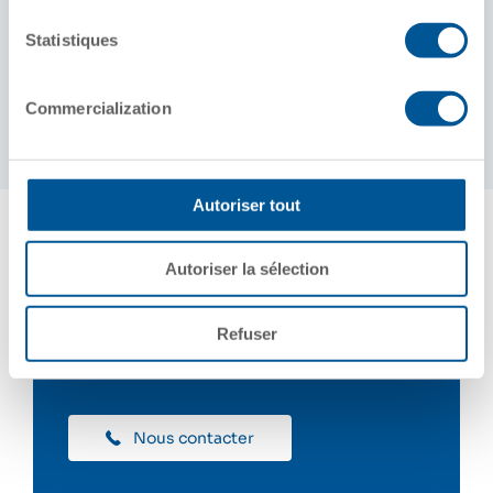
Statistiques
Marchandises
Sable de forage, ciment, granules de toiture,
cendres volantes, produits lourds et denses
Commercialization
Autoriser tout
Autoriser la sélection
Nous contacter
Refuser
Nous contacter