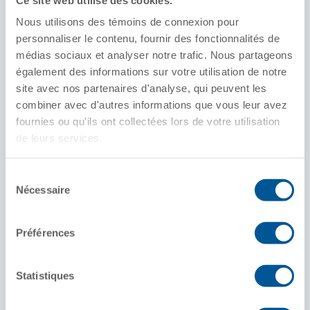
Trappes
Nous utilisons des témoins de connexion pour
Circulaire ventilé
Circulaire non ventilé
personnaliser le contenu, fournir des fonctionnalités de
médias sociaux et analyser notre trafic. Nous partageons
Portes
également des informations sur votre utilisation de notre
Sortie de vanne papillon
site avec nos partenaires d'analyse, qui peuvent les
combiner avec d'autres informations que vous leur avez
Capacité standard (pi)
fournies ou qu'ils ont collectées lors de votre utilisation
3
5 250 pi
de leurs services.
Intérieur
Sélection
Généralement avec revêtement pour la pureté
Nécessaire
du
du produit
consentement
Marchandises
Préférences
Acide téréphtalique (PTA), acide adipique
Statistiques