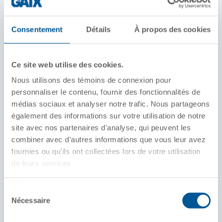
DÉTAILS DE PRODUITS
Consentement
Détails
À propos des cookies
Capacité nominale/charge brute sur rail
220 000 lb
263 000 lb
Ce site web utilise des cookies.
286 000 lb
Nous utilisons des témoins de connexion pour
Éléments de conception standard
personnaliser le contenu, fournir des fonctionnalités de
Câbles/treillis
médias sociaux et analyser notre trafic. Nous partageons
Ancres de chaîne
également des informations sur votre utilisation de notre
Fentes latérales d’appui
Socles de conteneurs
site avec nos partenaires d'analyse, qui peuvent les
combiner avec d'autres informations que vous leur avez
fournies ou qu'ils ont collectées lors de votre utilisation
Configurations standards
Wagons plats munis de cloisons de bout
de leurs services.
Wagons plats sans cloisons
Sélection
Longueur standard de l'industrie : Cloisons
Nécessaire
du
52 pi
consentement
62 pi