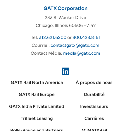
GATX Corporation
233 S. Wacker Drive
Chicago, Illinois 60606 – 7147
Tel.
312.621.6200
or
800.428.8161
Courriel:
contactgatx@gatx.com
Contact Média:
media@gatx.com
GATX Rail North America
À propos de nous
GATX Rail Europe
Durabilité
GATX India Private Limited
Investisseurs
Trifleet Leasing
Carrières
Rolls-Royce and Partners
MyGATXRail