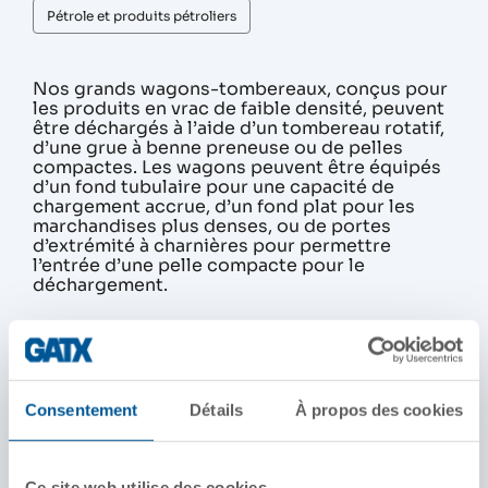
Pétrole et produits pétroliers
Nos grands wagons-tombereaux, conçus pour
les produits en vrac de faible densité, peuvent
être déchargés à l’aide d’un tombereau rotatif,
d’une grue à benne preneuse ou de pelles
compactes. Les wagons peuvent être équipés
d’un fond tubulaire pour une capacité de
chargement accrue, d’un fond plat pour les
marchandises plus denses, ou de portes
d’extrémité à charnières pour permettre
l’entrée d’une pelle compacte pour le
déchargement.
DÉTAILS DE PRODUITS
Capacité nominale/charge brute sur rail
Consentement
Détails
À propos des cookies
263 000 lb
286 000 lb
Ce site web utilise des cookies.