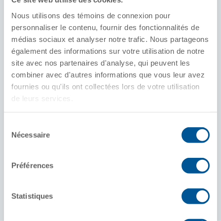
Capacité standard (pi)
3
Nous utilisons des témoins de connexion pour
Entre 6 000 et 8 000 pi
personnaliser le contenu, fournir des fonctionnalités de
médias sociaux et analyser notre trafic. Nous partageons
Conception du plancher
également des informations sur votre utilisation de notre
Fond tubulaire
Fond plat
site avec nos partenaires d'analyse, qui peuvent les
Portes d'extrémité à charnières
combiner avec d'autres informations que vous leur avez
fournies ou qu'ils ont collectées lors de votre utilisation
Configurations standards
de leurs services.
Tombereau rotatif
Grue à benne preneuse
Pelles compactes
Sélection
Nécessaire
du
Marchandises
consentement
Copeaux de bois, rebuts légers et matériaux
Préférences
recyclables, et débris de construction et de
démolition
Statistiques