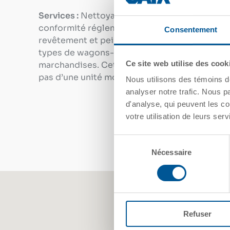
Services :
Nettoyage, réparation mécanique,
conformité réglementaire, sablage,
Consentement
revêtement et peinture pour la plupart des
types de wagons-citernes et de wagons de
Ce site web utilise des cook
marchandises. Cet emplacement ne dispose
pas d’une unité mobile de réparation.
Nous utilisons des témoins d
analyser notre trafic. Nous p
d'analyse, qui peuvent les co
votre utilisation de leurs serv
Sélection
Nécessaire
du
consentement
Refuser