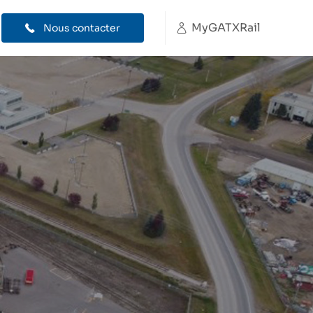
MyGATXRail
Nous contacter