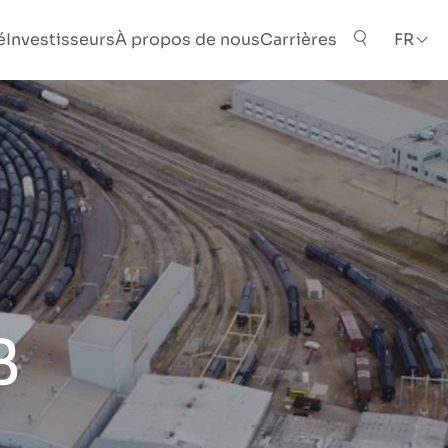
é
Investisseurs
À propos de nous
Carrières
FR
B