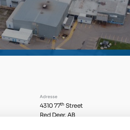
Adresse
th
4310 77
Street
Red Deer, AB
T4P 3P7