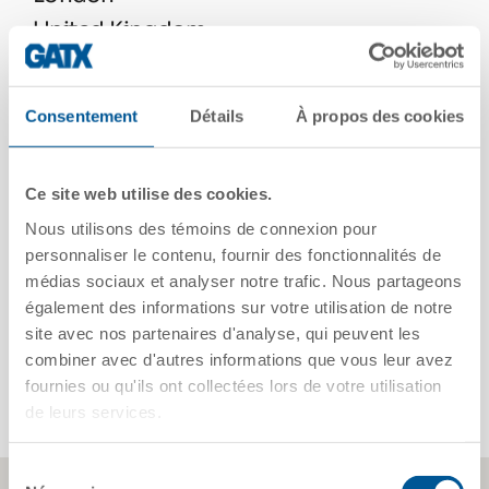
United Kingdom
SW1H 0RH
Voir sur Google Maps
Consentement
Détails
À propos des cookies
Ce site web utilise des cookies.
Téléphone
Nous utilisons des témoins de connexion pour
312-621-6200
personnaliser le contenu, fournir des fonctionnalités de
médias sociaux et analyser notre trafic. Nous partageons
également des informations sur votre utilisation de notre
site avec nos partenaires d'analyse, qui peuvent les
Email
combiner avec d'autres informations que vous leur avez
contactgatx@gatx.com
fournies ou qu'ils ont collectées lors de votre utilisation
de leurs services.
Sélection